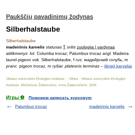
Paukščių pavadinimų žodynas
Silberhalstaube
Silberhalstaube
madeirinis
karvelis
statusas
T
sritis
zoologija | vardynas
atitikmenys
:
lot.
Columba trocaz; Palumbus trocaz
angl.
Madeira
laurel-pigeon
vok.
Silberhalstaube, f
rus.
мадейрский голубь, m
pranc.
pigeon trocaz, m
ryšiai
:
platesnis terminas
–
tikrieji karveliai
Vilniaus universiteto Ekologijos institutas. – Vilnius : Vilniaus universiteto Ekologijos
institutas
.
Mečislovas Žalakevičius, Irena Žalakevičienė
.
2009
.
Игры ⚽
Поможем написать курсовую
Palumbus trocaz
madeirinis karvelis