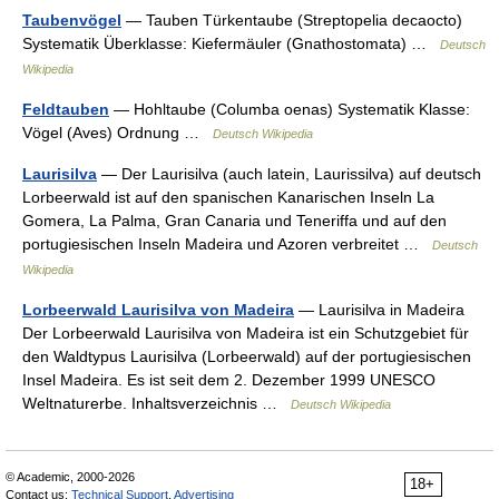
Taubenvögel
— Tauben Türkentaube (Streptopelia decaocto)
Systematik Überklasse: Kiefermäuler (Gnathostomata) …
Deutsch
Wikipedia
Feldtauben
— Hohltaube (Columba oenas) Systematik Klasse:
Vögel (Aves) Ordnung …
Deutsch Wikipedia
Laurisilva
— Der Laurisilva (auch latein, Laurissilva) auf deutsch
Lorbeerwald ist auf den spanischen Kanarischen Inseln La
Gomera, La Palma, Gran Canaria und Teneriffa und auf den
portugiesischen Inseln Madeira und Azoren verbreitet …
Deutsch
Wikipedia
Lorbeerwald Laurisilva von Madeira
— Laurisilva in Madeira
Der Lorbeerwald Laurisilva von Madeira ist ein Schutzgebiet für
den Waldtypus Laurisilva (Lorbeerwald) auf der portugiesischen
Insel Madeira. Es ist seit dem 2. Dezember 1999 UNESCO
Weltnaturerbe. Inhaltsverzeichnis …
Deutsch Wikipedia
© Academic, 2000-2026
18+
Contact us:
Technical Support
,
Advertising