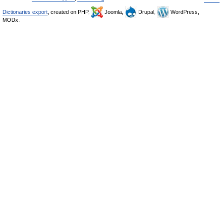
Dictionaries export
, created on PHP,
Joomla,
Drupal,
WordPress,
MODx.