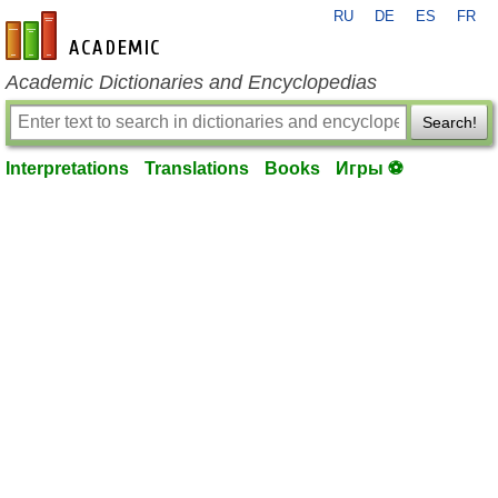
RU
DE
ES
FR
en-academic.com
Academic Dictionaries and Encyclopedias
Search!
Interpretations
Translations
Books
Игры ⚽